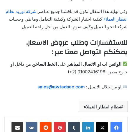
وفي نهاية هذا المقال نكون قد ناقشنا جميع عناصر
شركة توريد نظام
انتظار العملاء
كيفية اختيار الشركة وكيفية التعامل وما هي وحجبات
شركتنا نحو العميل وكيف نقوم بالعمل من اجل راحة العميل
للاستفسارات وطلب عروض الاسعار،
يمكنكم التواصل معنا عبر :
الواتس اب او الاتصال المباشر
على
الخط الساخن
من داخل او
خارج مصر : ‎(+2) 01002416196
او من خلال الايميل :
sales@awtadsec.com
نظام انتظار العملاء
لينكدإن
‏Tumblr
بينتيريست
‏Reddit
‏VKontakte
مشاركة عبر البريد