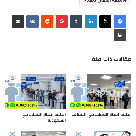
لينكدإن
‏Tumblr
بينتيريست
‏Reddit
‏VKontakte
مشاركة عبر البريد
طباعة
مقالات ذات صلة
انظمة انتظار العملاء في المعاهد
انظمة انتظار العملاء في
السعودية