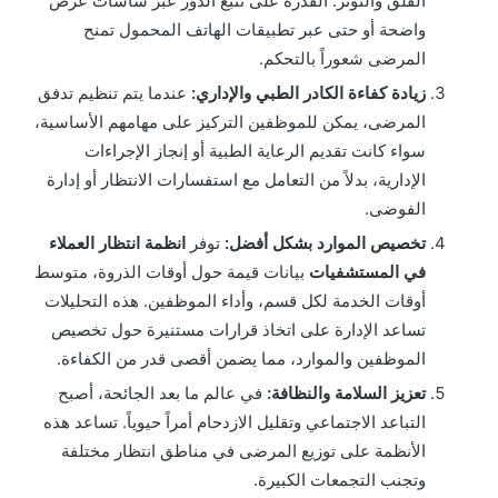
القلق والتوتر. القدرة على تتبع الدور عبر شاشات عرض
واضحة أو حتى عبر تطبيقات الهاتف المحمول تمنح
المرضى شعوراً بالتحكم.
زيادة كفاءة الكادر الطبي والإداري:
عندما يتم تنظيم تدفق
المرضى، يمكن للموظفين التركيز على مهامهم الأساسية،
سواء كانت تقديم الرعاية الطبية أو إنجاز الإجراءات
الإدارية، بدلاً من التعامل مع استفسارات الانتظار أو إدارة
الفوضى.
تخصيص الموارد بشكل أفضل:
توفر
انظمة انتظار العملاء
في المستشفيات
بيانات قيمة حول أوقات الذروة، متوسط
أوقات الخدمة لكل قسم، وأداء الموظفين. هذه التحليلات
تساعد الإدارة على اتخاذ قرارات مستنيرة حول تخصيص
الموظفين والموارد، مما يضمن أقصى قدر من الكفاءة.
تعزيز السلامة والنظافة:
في عالم ما بعد الجائحة، أصبح
التباعد الاجتماعي وتقليل الازدحام أمراً حيوياً. تساعد هذه
الأنظمة على توزيع المرضى في مناطق انتظار مختلفة
وتجنب التجمعات الكبيرة.