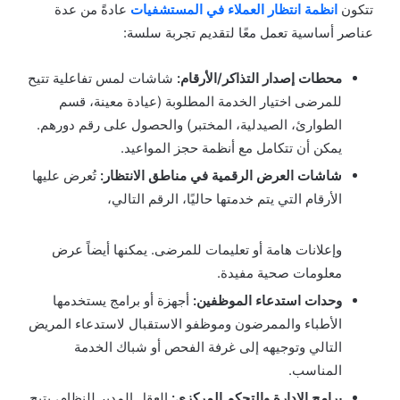
تتكون
انظمة انتظار العملاء في المستشفيات
عادةً من عدة
عناصر أساسية تعمل معًا لتقديم تجربة سلسة:
محطات إصدار التذاكر/الأرقام:
شاشات لمس تفاعلية تتيح
للمرضى اختيار الخدمة المطلوبة (عيادة معينة، قسم
الطوارئ، الصيدلية، المختبر) والحصول على رقم دورهم.
يمكن أن تتكامل مع أنظمة حجز المواعيد.
شاشات العرض الرقمية في مناطق الانتظار:
تُعرض عليها
الأرقام التي يتم خدمتها حاليًا، الرقم التالي،
وإعلانات هامة أو تعليمات للمرضى. يمكنها أيضاً عرض
معلومات صحية مفيدة.
وحدات استدعاء الموظفين:
أجهزة أو برامج يستخدمها
الأطباء والممرضون وموظفو الاستقبال لاستدعاء المريض
التالي وتوجيهه إلى غرفة الفحص أو شباك الخدمة
المناسب.
برامج الإدارة والتحكم المركزي:
العقل المدبر للنظام، يتيح