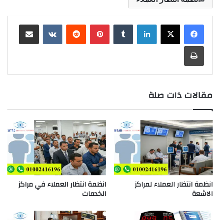
لينكدإن
‏Tumblr
بينتيريست
‏Reddit
‏VKontakte
مشاركة عبر البريد
طباعة
مقالات ذات صلة
انظمة انتظار العملاء لمراكز
انظمة انتظار العملاء في مراكز
الاشعة
الخدمات